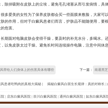
肤，除掉吸附在皮肤上的尘埃，避免毛孔堵塞从而引发病情，具
多爱美的女性为了保养皮肤都会买一些面膜来敷脸，大家可以
皮肤的作用，但对于白癜风患者们而言，护肤品不能随便用，要
大的危害。
期面对电脑皮肤会变得干燥，要及时的补充水分，多喝水。还
度，以免皮肤太过干燥。避免长时间连续操作电脑，注意中间休
风带给人们身体上的伤害具体有哪些
下一篇：
南通黑芝
癫风患者吃鸭肉的真相大揭秘
|
揭秘白癜风白斑生长规律：真的对称长
|
院 |
启东白癜风医院 |
崇川白癜风医院 |
通州白癜风医院 |
如东白癜风医院