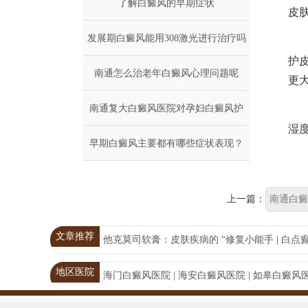
了解白癜风的早期症状
怎么
皮
发展期白癜风能用308激光进行治疗吗
很
护
南通怎么治老年白癜风心理问题呢
更
南通复大白癜风医院对孕妇白癜风护
长
湿
早期白癜风主要都有哪些症状表现？
理？
上一篇：
南通白癜
文章推荐
他克莫司软膏：皮肤疾病的 “修复小能手
|
白点
地区医院
海门白癜风医院 |
海安白癜风医院 |
如皋白癜风医