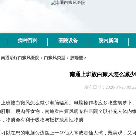
病种百科
医院设备
院内新闻
南通治疗白癜风医院
>
白癜风类型
>
肢端型
>
南通上班族白癜风怎么减少
发布日期：2020-04-28 09:22
班族白癜风怎么减少电脑辐射。电脑操作者应多吃些胡萝卜、
物肝脏、瘦肉等食物，
南通看白癜风病专科医院
？以补充人体内
等，物质会有利于吸收与抵抗放射性物质。
以在您的电脑旁边摆上一盆仙人掌或者仙人球，既美观，又可