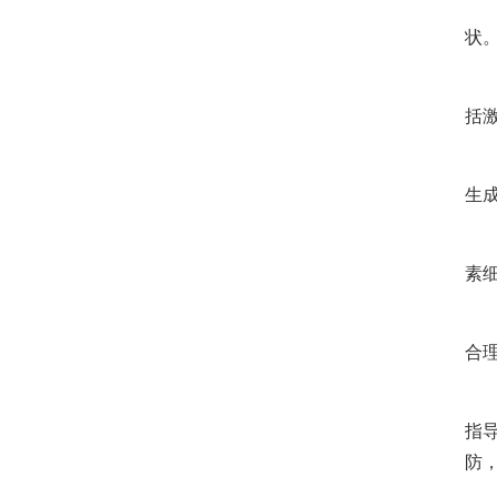
激
状
局
括
光
生
手
素
除
合
指
防